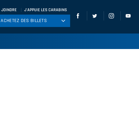
 JOINDRE
J'APPUIE LES CARABINS
ACHETEZ DES BILLETS
ACHETEZ DES BILLETS
tball
ckey
ccer
gby
leyball