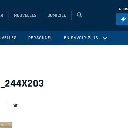
NOUS
ER
NOUVELLES
DOMICILE
Foo
UVELLES
PERSONNEL
EN SAVOIR PLUS
Ho
So
Ru
Vol
6_244X203