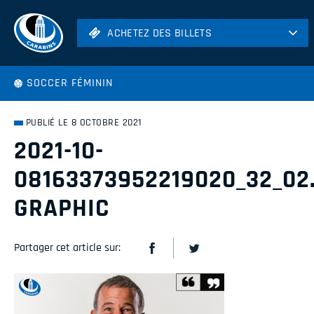
ACHETEZ DES BILLETS
ACHETEZ DES BILLETS
Football
SOCCER FÉMININ
Hockey
Soccer
PUBLIÉ LE 8 OCTOBRE 2021
Rugby
2021-10-
Volleyball
08163373952219020_32_02
GRAPHIC
Partager cet article sur: