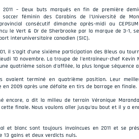
e 2011 – Deux buts marqués en fin de première dem
e soccer féminin des Carabins de l’Université de Mo
rovincial consécutif dimanche après-midi au CEPSUM
ncu le Vert & Or de Sherbrooke par la marque de 3-1, s
rt interuniversitaire canadien (SIC).
1, il s’agit d’une sixième participation des Bleus au tourn
e jeudi 10 novembre. La troupe de l'entraîneur-chef Kevin
ne quatrième saison d'affilée, la plus longue séquence a
ins avaient terminé en quatrième position. Leur meill
e en 2009 après une défaite en tirs de barrage en finale.
é encore, a dit la milieu de terrain Véronique Marand
cette finale. Nous voulons aller jusqu’au bout et il y a e
al et blanc sont toujours invaincues en 2011 et se pr
 13 gains et deux verdicts nuls.