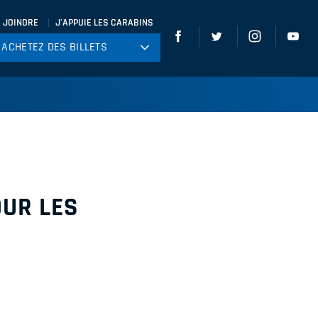
 JOINDRE
J'APPUIE LES CARABINS
ACHETEZ DES BILLETS
ACHETEZ DES BILLETS
tball
ckey
ccer
gby
leyball
OUR LES