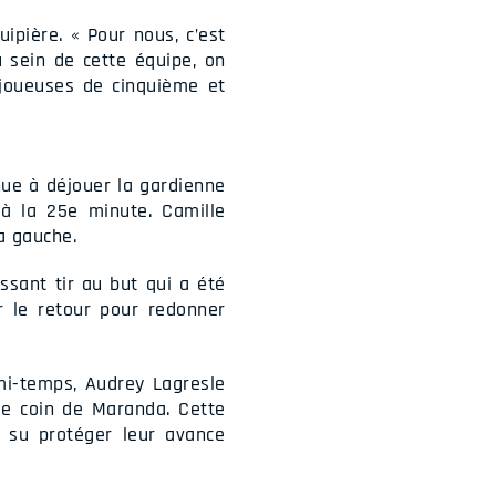
pière. « Pour nous, c’est
 sein de cette équipe, on
 joueuses de cinquième et
nue à déjouer la gardienne
 à la 25e minute. Camille
a gauche.
ssant tir au but qui a été
r le retour pour redonner
 mi-temps, Audrey Lagresle
de coin de Maranda. Cette
t su protéger leur avance