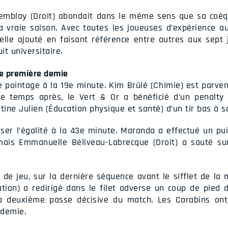
remblay (Droit) abondait dans le même sens que sa coéqui
a vraie saison. Avec toutes les joueuses d’expérience au
t-elle ajouté en faisant référence entre autres aux sept
it universitaire.
de première demie
e pointage à la 19e minute. Kim Brûlé (Chimie) est parve
e temps après, le Vert & Or a bénéficié d’un penalty
ine Julien (Éducation physique et santé) d’un tir bas à s
iser l’égalité à la 43e minute. Maranda a effectué un pui
ais Emmanuelle Béliveau-Labrecque (Droit) a sauté su
 de jeu, sur la dernière séquence avant le sifflet de la
ation) a redirigé dans le filet adverse un coup de pied 
sa deuxième passe décisive du match. Les Carabins on
 demie.