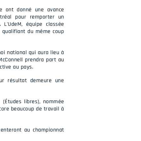
ie ont donné une avance
ntréal pour remporter un
. L'UdeM, équipe classée
e qualifiant du même coup
oi national qui aura lieu à
 McConnell prendra part au
ctive au pays.
eur résultat demeure une
a (Études libres), nommée
ncore beaucoup de travail à
ésenteront au championnat