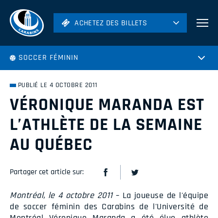
ACHETEZ DES BILLETS
ACHETEZ DES BILLETS
Football
SOCCER FÉMININ
Hockey
Soccer
PUBLIÉ LE 4 OCTOBRE 2011
Rugby
VÉRONIQUE MARANDA EST
Volleyball
L’ATHLÈTE DE LA SEMAINE
AU QUÉBEC
Partager cet article sur:
Montréal, le 4 octobre 2011
– La joueuse de l'équipe
de soccer féminin des Carabins de l'Université de
Montréal Véronique Maranda a été élue athlète