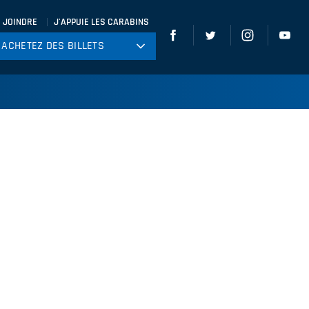
 JOINDRE
J'APPUIE LES CARABINS
ACHETEZ DES BILLETS
ACHETEZ DES BILLETS
tball
ckey
ccer
gby
leyball