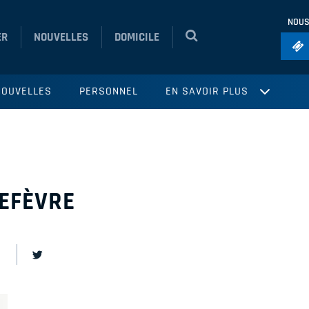
NOUS
ER
NOUVELLES
DOMICILE
Foo
NOUVELLES
PERSONNEL
EN SAVOIR PLUS
Ho
So
Ru
9
Vol
EFÈVRE