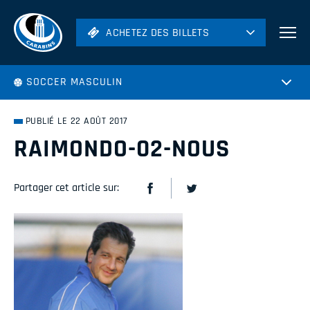
ACHETEZ DES BILLETS
ACHETEZ DES BILLETS
Football
SOCCER MASCULIN
Hockey
Soccer
PUBLIÉ LE 22 AOÛT 2017
Rugby
RAIMONDO-02-NOUS
Volleyball
Partager cet article sur: