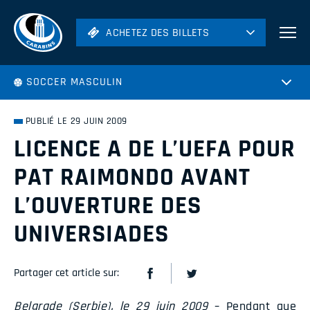
ACHETEZ DES BILLETS
ACHETEZ DES BILLETS
Football
SOCCER MASCULIN
Hockey
Soccer
PUBLIÉ LE 29 JUIN 2009
Rugby
LICENCE A DE L’UEFA POUR
Volleyball
PAT RAIMONDO AVANT
L’OUVERTURE DES
UNIVERSIADES
Partager cet article sur:
Belgrade (Serbie), le 29 juin 2009
– Pendant que