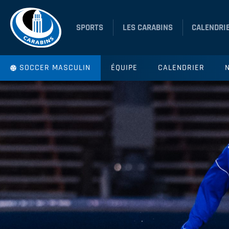
SPORTS
LES CARABINS
CALENDRI
SOCCER MASCULIN
ÉQUIPE
CALENDRIER