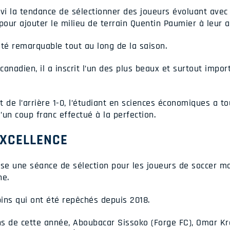
i la tendance de sélectionner des joueurs évoluant avec l
our ajouter le milieu de terrain Quentin Paumier à leur a
été remarquable tout au long de la saison.
anadien, il a inscrit l’un des plus beaux et surtout import
t de l’arrière 1-0, l’étudiant en sciences économiques a tou
d’un coup franc effectué à la perfection.
EXCELLENCE
ise une séance de sélection pour les joueurs de soccer ma
ne.
bins qui ont été repêchés depuis 2018.
ons de cette année, Aboubacar Sissoko (Forge FC), Omar K