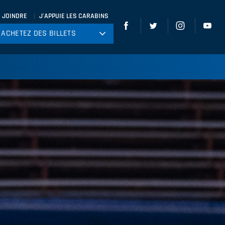
 JOINDRE
J'APPUIE LES CARABINS
ACHETEZ DES BILLETS
ACHETEZ DES BILLETS
tball
ckey
ccer
gby
leyball