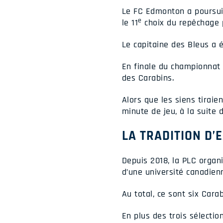
Le FC Edmonton a poursuiv
e
le 11
choix du repêchage p
Le capitaine des Bleus a 
En finale du championnat c
des Carabins.
Alors que les siens tiraien
minute de jeu, à la suite 
LA TRADITION D’
Depuis 2018, la PLC organ
d’une université canadien
Au total, ce sont six Cara
En plus des trois sélecti