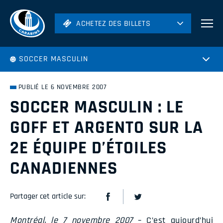
ACHETEZ DES BILLETS
ACHETEZ DES BILLETS
Football
SOCCER MASCULIN
Hockey
Soccer
PUBLIÉ LE 6 NOVEMBRE 2007
Rugby
SOCCER MASCULIN : LE
Volleyball
GOFF ET ARGENTO SUR LA
2E ÉQUIPE D’ÉTOILES
CANADIENNES
Partager cet article sur:
Montréal, le 7 novembre 2007
– C’est aujourd’hui