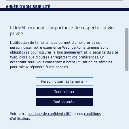
ANNÉE D'ADMISSIBILITÉ
5
L’UdeM reconnaît l’importance de respecter la vie
privée
L’utilisation de témoins nous permet d’améliorer et de
personnaliser votre expérience Web. Certains témoins sont
obligatoires pour assurer le fonctionnement et la sécurité du site
Programme de sport d'excellence du campus regroupant :
Web, alors que d’autres enregistrent vos préférences. En
acceptant tout, vous consentez à notre utilisation de témoins
pour mieux répondre à vos besoins.
Personnaliser les témoins
>
Tout refuser
Tout accepter
Voir notre
politique de confidentialité
et nos
conditions
d’utilisation
.