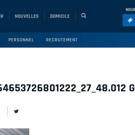
NOUS
ER
NOUVELLES
DOMICILE
Foo
PERSONNEL
RECRUTEMENT
Ho
So
Ru
Vol
64653726801222_27_48.012 