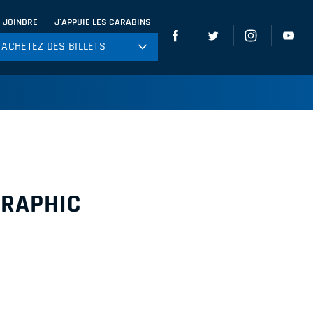
 JOINDRE
J'APPUIE LES CARABINS
ACHETEZ DES BILLETS
ACHETEZ DES BILLETS
tball
ckey
ccer
gby
leyball
GRAPHIC