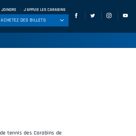
 JOINDRE
J'APPUIE LES CARABINS
ACHETEZ DES BILLETS
ACHETEZ DES BILLETS
tball
ckey
ccer
gby
leyball
 de tennis des Carabins de