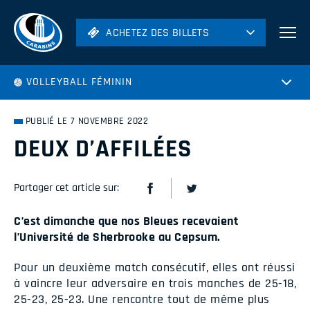
ACHETEZ DES BILLETS
ACHETEZ DES BILLETS
Football
VOLLEYBALL FÉMININ
Hockey
Soccer
PUBLIÉ LE 7 NOVEMBRE 2022
Rugby
DEUX D’AFFILÉES
Volleyball
Partager cet article sur:
C’est dimanche que nos Bleues recevaient
l’Université de Sherbrooke au Cepsum.
Pour un deuxième match consécutif, elles ont réussi
à vaincre leur adversaire en trois manches de 25-18,
25-23, 25-23. Une rencontre tout de même plus