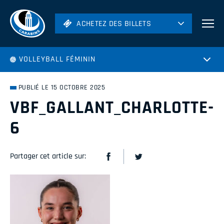
ACHETEZ DES BILLETS
ACHETEZ DES BILLETS
Football
VOLLEYBALL FÉMININ
Hockey
Soccer
PUBLIÉ LE 15 OCTOBRE 2025
Rugby
VBF_GALLANT_CHARLOTTE-
Volleyball
6
Partager cet article sur: