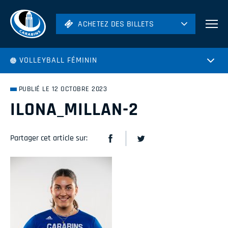
ACHETEZ DES BILLETS
ACHETEZ DES BILLETS
Football
VOLLEYBALL FÉMININ
Hockey
Soccer
PUBLIÉ LE 12 OCTOBRE 2023
Rugby
ILONA_MILLAN-2
Volleyball
Partager cet article sur: