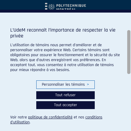
L’UdeM reconnaît l’importance de respecter la vie
privée
L’utilisation de témoins nous permet d’améliorer et de
personnaliser votre expérience Web. Certains témoins sont
obligatoires pour assurer le fonctionnement et la sécurité du site
Web, alors que d’autres enregistrent vos préférences. En
acceptant tout, vous consentez à notre utilisation de témoins
pour mieux répondre à vos besoins.
Personnaliser les témoins
>
Tout refuser
Tout accepter
© 2026 Carabins de l'Université de Montréal. Tous droits
réservés.
Voir notre
politique de confidentialité
et nos
conditions
Paramètres des témoins
d’utilisation
.