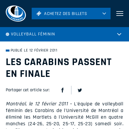
ACHETEZ DES BILLETS
ACHETEZ DES BILLETS
Football
VOLLEYBALL FÉMININ
Hockey
Soccer
PUBLIÉ LE 12 FÉVRIER 2011
Rugby
LES CARABINS PASSENT
Volleyball
EN FINALE
Partager cet article sur:
Montréal, le 12 février 2011
– L'équipe de volleyball
féminin des Carabins de l'Université de Montréal a
éliminé les Martlets à l'Université McGill en quatre
manches (24-26, 25-20, 25-17, 25-23) samedi soir.