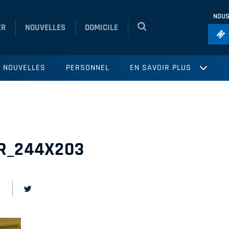
NOUS
ER
NOUVELLES
DOMICILE
Foo
NOUVELLES
PERSONNEL
EN SAVOIR PLUS
Ho
So
Ru
Vol
R_244X203