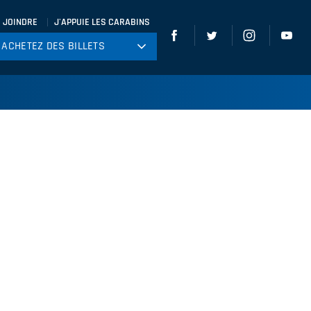
 JOINDRE
J'APPUIE LES CARABINS
ACHETEZ DES BILLETS
ACHETEZ DES BILLETS
tball
ckey
ccer
gby
leyball