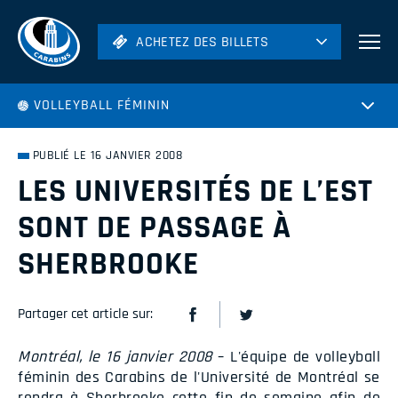
ACHETEZ DES BILLETS
ACHETEZ DES BILLETS
Football
VOLLEYBALL FÉMININ
Hockey
Soccer
PUBLIÉ LE 16 JANVIER 2008
Rugby
LES UNIVERSITÉS DE L’EST
Volleyball
SONT DE PASSAGE À
SHERBROOKE
Partager cet article sur:
Montréal, le 16 janvier 2008
– L'équipe de volleyball
féminin des Carabins de l'Université de Montréal se
rendra à Sherbrooke cette fin de semaine afin de