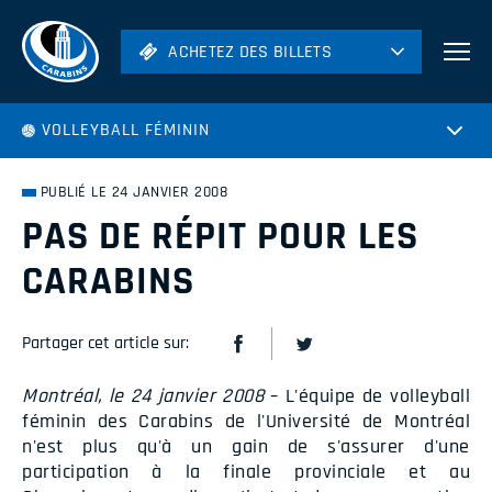
ACHETEZ DES BILLETS
ACHETEZ DES BILLETS
Football
VOLLEYBALL FÉMININ
Hockey
Soccer
PUBLIÉ LE 24 JANVIER 2008
Rugby
PAS DE RÉPIT POUR LES
Volleyball
CARABINS
Partager cet article sur:
Montréal, le 24 janvier 2008
– L'équipe de volleyball
féminin des Carabins de l'Université de Montréal
n'est plus qu'à un gain de s'assurer d'une
participation à la finale provinciale et au