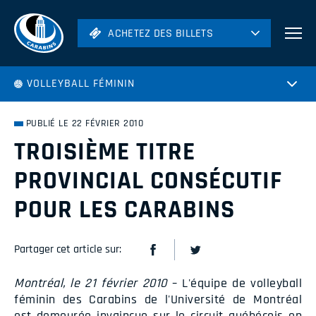
ACHETEZ DES BILLETS
ACHETEZ DES BILLETS
Football
VOLLEYBALL FÉMININ
Hockey
Soccer
PUBLIÉ LE 22 FÉVRIER 2010
Rugby
TROISIÈME TITRE
Volleyball
PROVINCIAL CONSÉCUTIF
POUR LES CARABINS
Partager cet article sur:
Montréal, le 21 février 2010
– L'équipe de volleyball
féminin des Carabins de l'Université de Montréal
est demeurée invaincue sur le circuit québécois en