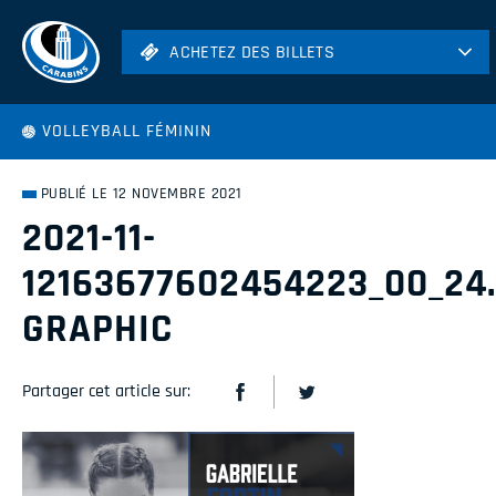
ACHETEZ DES BILLETS
ACHETEZ DES BILLETS
Football
VOLLEYBALL FÉMININ
Hockey
Soccer
PUBLIÉ LE 12 NOVEMBRE 2021
Rugby
2021-11-
Volleyball
12163677602454223_00_24
GRAPHIC
Partager cet article sur: