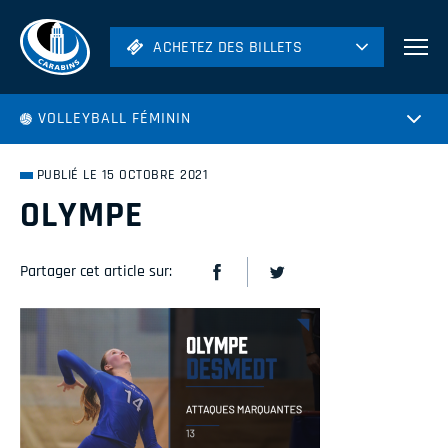
ACHETEZ DES BILLETS
ACHETEZ DES BILLETS
Football
VOLLEYBALL FÉMININ
Hockey
Soccer
PUBLIÉ LE 15 OCTOBRE 2021
Rugby
OLYMPE
Volleyball
Partager cet article sur: