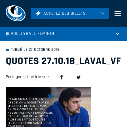
ACHETEZ DES BILLETS
ACHETEZ DES BILLETS
Football
VOLLEYBALL FÉMININ
Hockey
Soccer
PUBLIÉ LE 27 OCTOBRE 2018
Rugby
QUOTES 27.10.18_LAVAL_VF
Volleyball
Partager cet article sur: