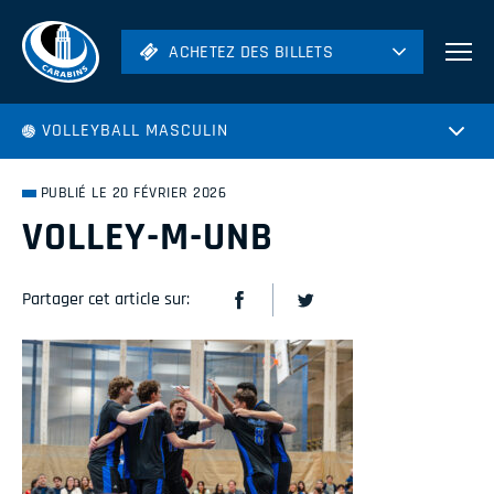
ACHETEZ DES BILLETS
ACHETEZ DES BILLETS
Football
VOLLEYBALL MASCULIN
Hockey
Soccer
PUBLIÉ LE 20 FÉVRIER 2026
Rugby
VOLLEY-M-UNB
Volleyball
Partager cet article sur: