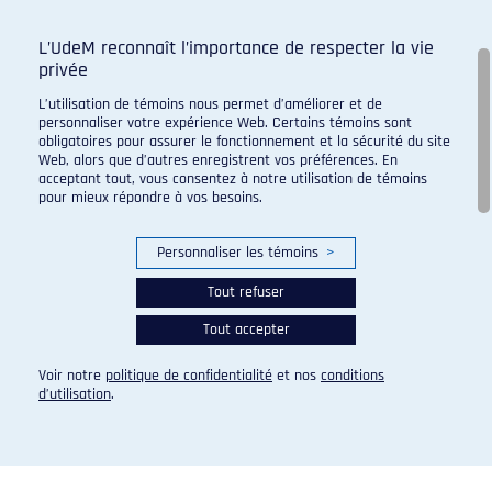
L’UdeM reconnaît l’importance de respecter la vie
privée
L’utilisation de témoins nous permet d’améliorer et de
personnaliser votre expérience Web. Certains témoins sont
Programme de sport d'excellence du campus regroupant :
obligatoires pour assurer le fonctionnement et la sécurité du site
Web, alors que d’autres enregistrent vos préférences. En
acceptant tout, vous consentez à notre utilisation de témoins
pour mieux répondre à vos besoins.
Personnaliser les témoins
>
Tout refuser
Tout accepter
Voir notre
politique de confidentialité
et nos
conditions
d’utilisation
.