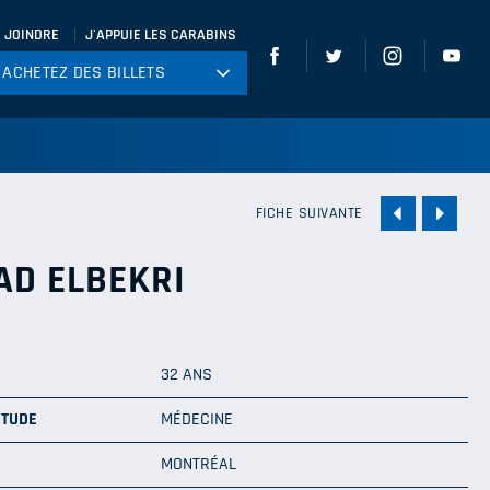
 JOINDRE
J'APPUIE LES CARABINS
ACHETEZ DES BILLETS
ACHETEZ DES BILLETS
tball
ckey
ccer
FICHE SUIVANTE
gby
AD ELBEKRI
leyball
32 ANS
ÉTUDE
MÉDECINE
MONTRÉAL