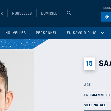
NOUS
ER
NOUVELLES
DOMICILE
Foo
NOUVELLES
PERSONNEL
EN SAVOIR PLUS
Ho
So
Ru
SA
15
Vol
ÂGE
PROGRAMME D'
VILLE NATALE