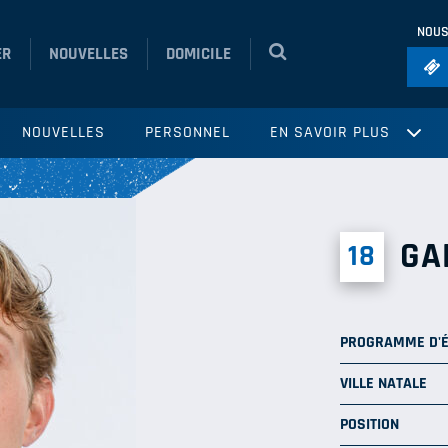
NOUS
ER
NOUVELLES
DOMICILE
Foo
NOUVELLES
PERSONNEL
EN SAVOIR PLUS
Ho
So
Ru
GA
18
Vol
PROGRAMME D'
VILLE NATALE
POSITION