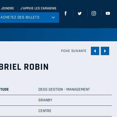
 JOINDRE
J'APPUIE LES CARABINS
ACHETEZ DES BILLETS
ACHETEZ DES BILLETS
tball
ckey
ccer
FICHE SUIVANTE
gby
BRIEL ROBIN
leyball
ÉTUDE
DESS GESTION - MANAGEMENT
GRANBY
CENTRE