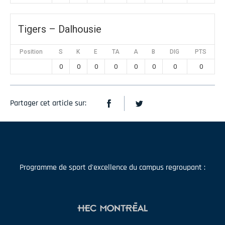
Tigers – Dalhousie
Position
S
K
E
TA
A
B
DIG
PTS
0
0
0
0
0
0
0
0
Partager cet article sur:
Programme de sport d'excellence du campus regroupant :