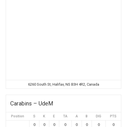
6260 South St, Halifax, NS B3H 4R2, Canada
Carabins – UdeM
Position
S
K
E
TA
A
B
DIG
PTS
0
0
0
0
0
0
0
0