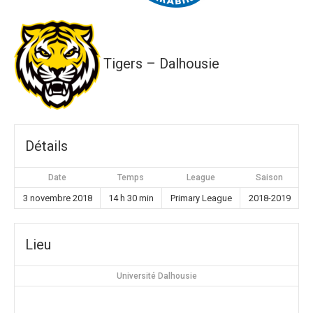
Tigers – Dalhousie
Détails
Date
Temps
League
Saison
3 novembre 2018
14 h 30 min
Primary League
2018-2019
Lieu
Université Dalhousie