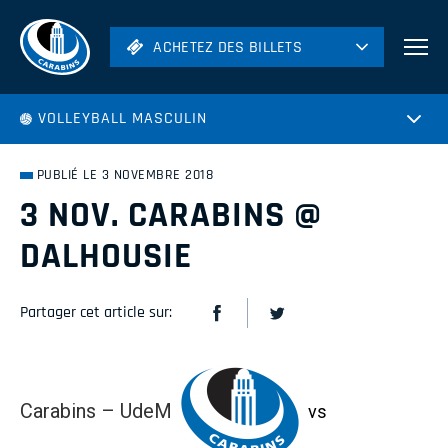
ACHETEZ DES BILLETS
ACHETEZ DES BILLETS
Football
VOLLEYBALL MASCULIN
Hockey
Soccer
PUBLIÉ LE 3 NOVEMBRE 2018
Rugby
3 NOV. CARABINS @
Volleyball
DALHOUSIE
Partager cet article sur:
Carabins – UdeM
vs