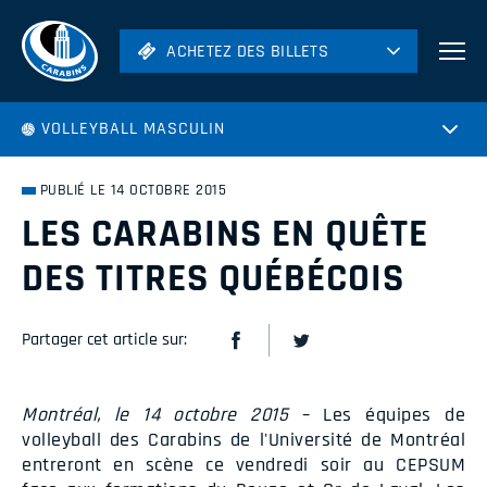
ACHETEZ DES BILLETS
ACHETEZ DES BILLETS
Football
VOLLEYBALL MASCULIN
Hockey
Soccer
PUBLIÉ LE 14 OCTOBRE 2015
Rugby
LES CARABINS EN QUÊTE
Volleyball
DES TITRES QUÉBÉCOIS
Partager cet article sur:
Montréal, le 14 octobre 2015
– Les équipes de
volleyball des Carabins de l'Université de Montréal
entreront en scène ce vendredi soir au CEPSUM