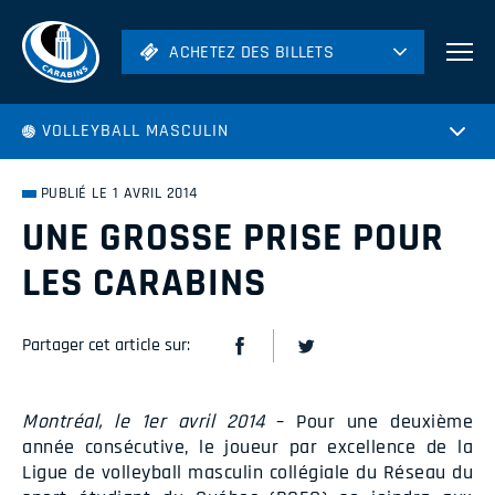
ACHETEZ DES BILLETS
ACHETEZ DES BILLETS
Football
VOLLEYBALL MASCULIN
Hockey
Soccer
PUBLIÉ LE 1 AVRIL 2014
Rugby
UNE GROSSE PRISE POUR
Volleyball
LES CARABINS
Partager cet article sur:
Montréal, le 1er avril 2014
– Pour une deuxième
année consécutive, le joueur par excellence de la
Ligue de volleyball masculin collégiale du Réseau du