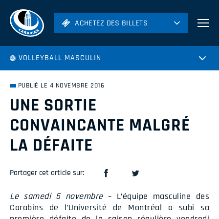
ACHETEZ DES BILLETS
ACHETEZ DES BILLETS
Football
VOLLEYBALL MASCULIN
Hockey
Soccer
PUBLIÉ LE 4 NOVEMBRE 2016
Rugby
UNE SORTIE
Volleyball
CONVAINCANTE MALGRÉ
LA DÉFAITE
Partager cet article sur:
Le samedi 5 novembre
– L’équipe masculine des
Carabins de l’Université de Montréal a subi sa
première défaite de la saison régulière vendredi