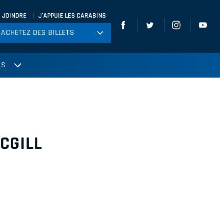
 JOINDRE
J'APPUIE LES CARABINS
ACHETEZ DES BILLETS
ACHETEZ DES BILLETS
tball
US
ckey
ccer
gby
leyball
CGILL