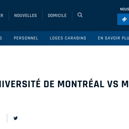
NOUS
ER
NOUVELLES
DOMICILE
Foo
S
PERSONNEL
LOGES CARABINS
EN SAVOIR PL
Ho
So
Ru
Vol
IVERSITÉ DE MONTRÉAL VS M