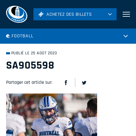
ACHETEZ DES BILLETS
ACHETEZ DES BILLETS
Football
FOOTBALL
Hockey
Soccer
PUBLIÉ LE 25 AOÛT 2023
Rugby
SA905598
Volleyball
Partager cet article sur: