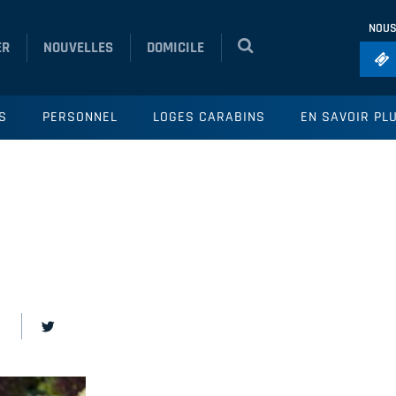
NOUS
ER
NOUVELLES
DOMICILE
Foo
S
PERSONNEL
LOGES CARABINS
EN SAVOIR PL
Ho
So
Ru
Vol