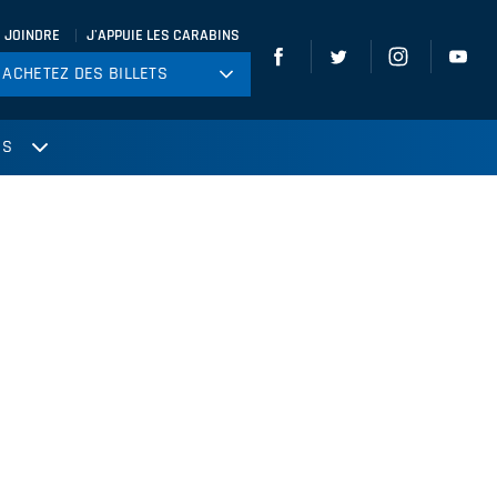
 JOINDRE
J'APPUIE LES CARABINS
ACHETEZ DES BILLETS
ACHETEZ DES BILLETS
tball
US
ckey
ccer
gby
leyball