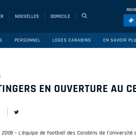
NOUS
ER
NOUVELLES
DOMICILE
Foo
S
PERSONNEL
LOGES CARABINS
EN SAVOIR PL
Ho
So
Ru
6
Vol
TINGERS EN OUVERTURE AU 
e 2006
– L'équipe de football des Carabins de l'Université