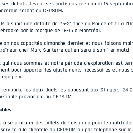
 ses débuts devant ses partisans ce samedi 16 septembre
Concordia seront au CEPSUM.
eM a subit une défaite de 25-21 face au Rouge et Or à l'Un
hebrooke par la marque de 18-15 à Montréal.
elon nos capacités dimanche dernier et nous faisons main
ntraîneur-chef Marc Santerre qui en sera à son 1 er match
 qui nous sommes et notre période d'exploration est ter
ment pour apporter les ajustements nécessaires et nous 
 équipe ».
t remporté les deux duels les opposant aux Stingers, 24-2
i-finale provinciale au CEPSUM.
nibles
 à se procurer des billets de saison ou pour le match de
 service à la clientèle du CEPSUM ou par téléphone sur le