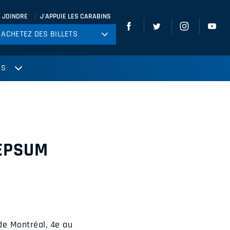
 JOINDRE
J'APPUIE LES CARABINS
ACHETEZ DES BILLETS
ACHETEZ DES BILLETS
tball
US
ckey
ccer
gby
leyball
CEPSUM
 de Montréal, 4e au