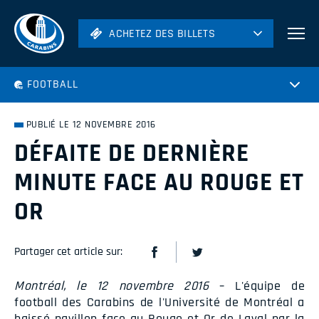
ACHETEZ DES BILLETS
ACHETEZ DES BILLETS
Football
FOOTBALL
Hockey
Soccer
PUBLIÉ LE 12 NOVEMBRE 2016
Rugby
DÉFAITE DE DERNIÈRE
Volleyball
MINUTE FACE AU ROUGE ET
OR
Partager cet article sur:
Montréal, le 12 novembre 2016
– L'équipe de
football des Carabins de l'Université de Montréal a
baissé pavillon face au Rouge et Or de Laval par la