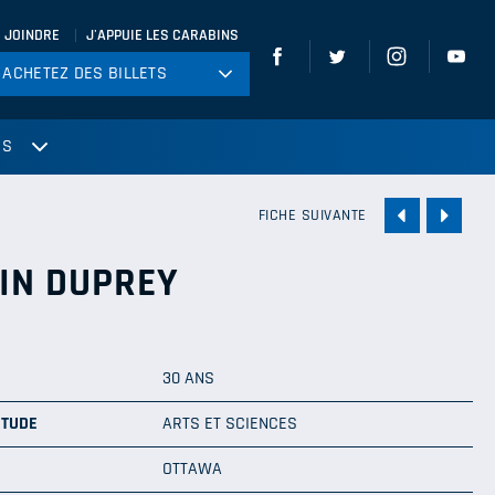
 JOINDRE
J'APPUIE LES CARABINS
ACHETEZ DES BILLETS
ACHETEZ DES BILLETS
tball
US
ckey
ccer
FICHE SUIVANTE
gby
IN DUPREY
leyball
30 ANS
ÉTUDE
ARTS ET SCIENCES
OTTAWA