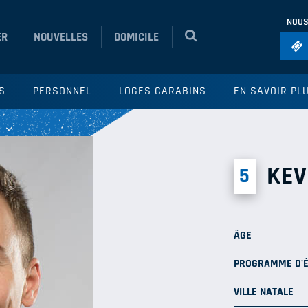
NOUS
ER
NOUVELLES
DOMICILE
Foo
S
PERSONNEL
LOGES CARABINS
EN SAVOIR PL
Ho
So
Ru
KEV
5
Vol
ÂGE
PROGRAMME D'
VILLE NATALE