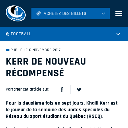
ACHETEZ DES BILLETS
ACHETEZ DES BILLETS
Football
FOOTBALL
Hockey
Soccer
PUBLIÉ LE 6 NOVEMBRE 2017
Rugby
KERR DE NOUVEAU
Volleyball
RÉCOMPENSÉ
Partager cet article sur:
Pour la deuxième fois en sept jours, Khalil Kerr est
le joueur de la semaine des unités spéciales du
Réseau du sport étudiant du Québec (RSEQ).