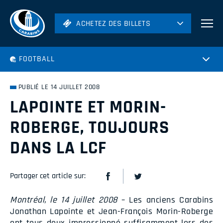
ACHETEZ DES BILLETS
ACHETEZ DES BILLETS
Football
FOOTBALL
Hockey
Soccer
PUBLIÉ LE 14 JUILLET 2008
Rugby
LAPOINTE ET MORIN-
Volleyball
ROBERGE, TOUJOURS
DANS LA LCF
Partager cet article sur:
Montréal, le 14 juillet 2008
– Les anciens Carabins
Jonathan Lapointe et Jean-François Morin-Roberge
ont tous deux impressionné suffisamment lors des