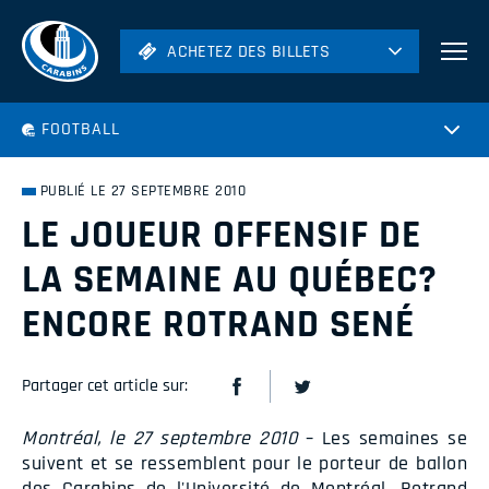
ACHETEZ DES BILLETS
ACHETEZ DES BILLETS
Football
FOOTBALL
Hockey
Soccer
PUBLIÉ LE 27 SEPTEMBRE 2010
Rugby
LE JOUEUR OFFENSIF DE
Volleyball
LA SEMAINE AU QUÉBEC?
ENCORE ROTRAND SENÉ
Partager cet article sur:
Montréal, le 27 septembre 2010
– Les semaines se
suivent et se ressemblent pour le porteur de ballon
des Carabins de l'Université de Montréal, Rotrand