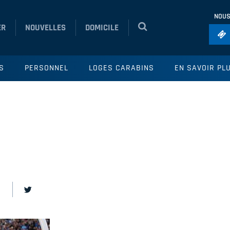
NOUS
ER
NOUVELLES
DOMICILE
Foo
S
PERSONNEL
LOGES CARABINS
EN SAVOIR PL
Ho
So
Ru
Vol