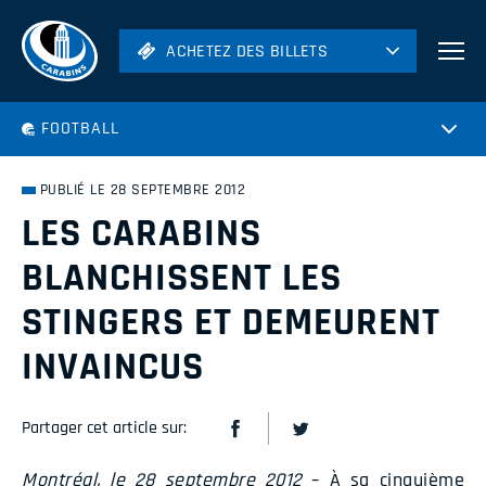
ACHETEZ DES BILLETS
ACHETEZ DES BILLETS
Football
FOOTBALL
Hockey
Soccer
PUBLIÉ LE 28 SEPTEMBRE 2012
Rugby
LES CARABINS
Volleyball
BLANCHISSENT LES
STINGERS ET DEMEURENT
INVAINCUS
Partager cet article sur:
Montréal, le 28 septembre 2012
– À sa cinquième