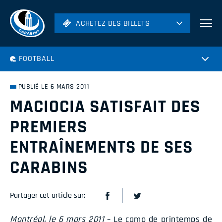
ACHETEZ DES BILLETS
ACHETEZ DES BILLETS
Football
FOOTBALL
Hockey
Soccer
PUBLIÉ LE 6 MARS 2011
Rugby
MACIOCIA SATISFAIT DES
Volleyball
PREMIERS
ENTRAÎNEMENTS DE SES
CARABINS
Partager cet article sur:
Montréal, le 6 mars 2011
– Le camp de printemps de