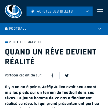
ACHETEZ DES BILLETS
ACHETEZ DES BILLETS
Football
FOOTBALL
Hockey
Soccer
PUBLIÉ LE 3 MAI 2018
Rugby
QUAND UN RÊVE DEVIENT
Volleyball
RÉALITÉ
Partager cet article sur:
Il y a un an à peine, Jeffly Julien avait seulement
mis les pieds sur un terrain de football dans ses
rêves. Le jeune homme de 22 ans a finalement
réalisé ce rêve, lui qui prend présentement part au