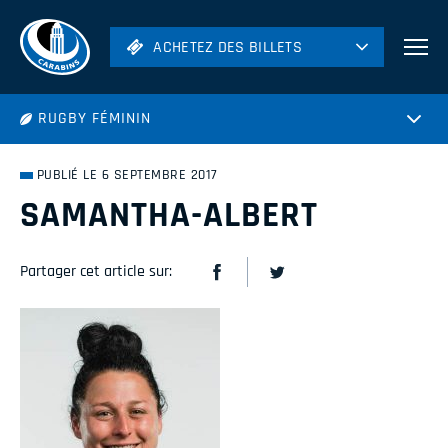
ACHETEZ DES BILLETS
ACHETEZ DES BILLETS
Football
RUGBY FÉMININ
Hockey
Soccer
PUBLIÉ LE 6 SEPTEMBRE 2017
Rugby
SAMANTHA-ALBERT
Volleyball
Partager cet article sur: