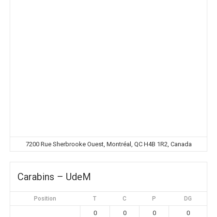
7200 Rue Sherbrooke Ouest, Montréal, QC H4B 1R2, Canada
Carabins – UdeM
Position
T
C
P
DG
0
0
0
0