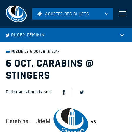
ACHETEZ DES BILLETS
ACHETEZ DES BILLETS
Football
RUGBY FÉMININ
Hockey
Soccer
PUBLIÉ LE 6 OCTOBRE 2017
Rugby
6 OCT. CARABINS @
Volleyball
STINGERS
Partager cet article sur:
Carabins – UdeM
vs