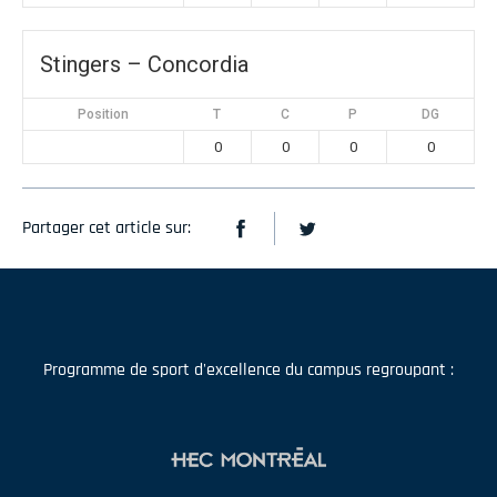
Stingers – Concordia
Position
T
C
P
DG
0
0
0
0
Partager cet article sur:
Programme de sport d'excellence du campus regroupant :