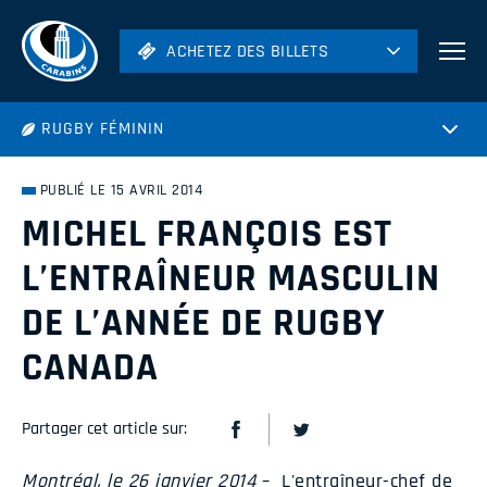
ACHETEZ DES BILLETS
ACHETEZ DES BILLETS
Football
RUGBY FÉMININ
Hockey
Soccer
PUBLIÉ LE 15 AVRIL 2014
Rugby
MICHEL FRANÇOIS EST
Volleyball
L’ENTRAÎNEUR MASCULIN
DE L’ANNÉE DE RUGBY
CANADA
Partager cet article sur:
Montréal, le 26 janvier 2014
– L'entraîneur-chef de