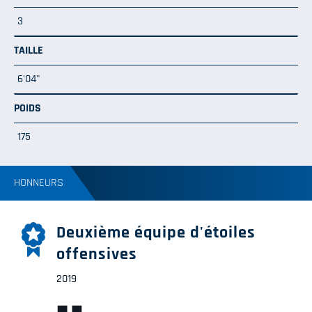
3
TAILLE
6'04"
POIDS
175
HONNEURS
Deuxième équipe d'étoiles
offensives
2019