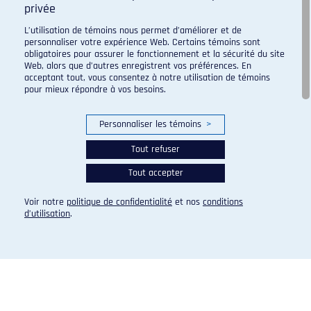
privée
L’utilisation de témoins nous permet d’améliorer et de
personnaliser votre expérience Web. Certains témoins sont
obligatoires pour assurer le fonctionnement et la sécurité du site
Web, alors que d’autres enregistrent vos préférences. En
acceptant tout, vous consentez à notre utilisation de témoins
pour mieux répondre à vos besoins.
FOOTBALL
Kaya et Harelimana primés
Personnaliser les témoins
>
EN SAVOIR PLUS
PUBLIÉ LE 30 SEPTEMBRE 2019
Tout refuser
Tout accepter
Voir notre
politique de confidentialité
et nos
conditions
d’utilisation
.