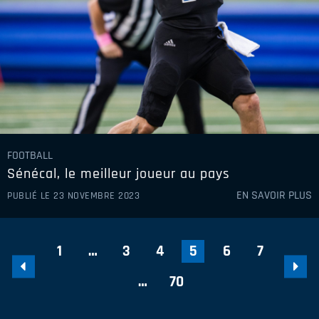
FOOTBALL
Sénécal, le meilleur joueur au pays
EN SAVOIR PLUS
PUBLIÉ LE 23 NOVEMBRE 2023
1
…
3
4
5
6
7
…
70