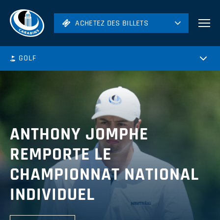
ACHETEZ DES BILLETS
ACHETEZ DES BILLETS
Football
GOLF
Hockey
Soccer
Rugby
Volleyball
ANTHONY JOMPHE
REMPORTE LE
CHAMPIONNAT NATIONAL
INDIVIDUEL